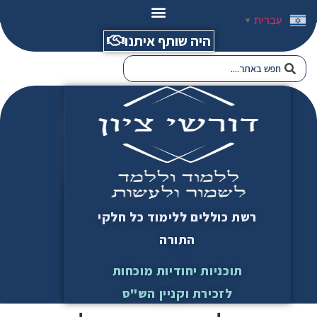
עִבְרִית
▼
היה שותף איתנו
רשת כוללים ללימוד כל חלקי
התורה
תוכניות יחודיות מוכחות
לזכירת וקניין הש"ס