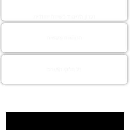
זכרון הלימוד בשיטה ייחודית
חבורת קנין הש''ס
המחשה מעשית
שיעורים בעניינים המצריכים הדגמה מיוחדת
כל חלקי התורה
תורה נביאים וכתובים, משנה, גמרא , הלכה, קבלה ,מוסר