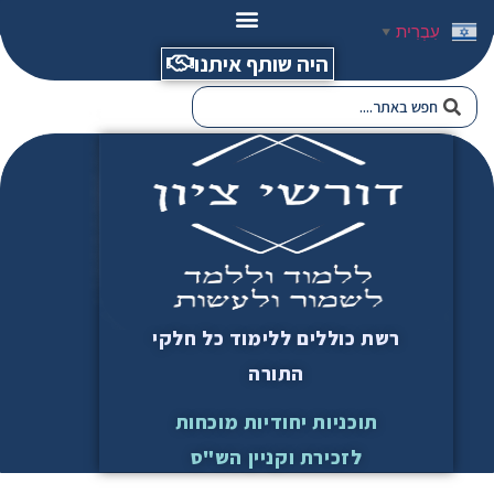
עִבְרִית
▼
היה שותף איתנו
רשת כוללים ללימוד כל חלקי
התורה
תוכניות יחודיות מוכחות
לזכירת וקניין הש"ס